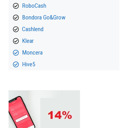
RoboCash
Bondora Go&Grow
Cashlend
Klear
Moncera
Hive5