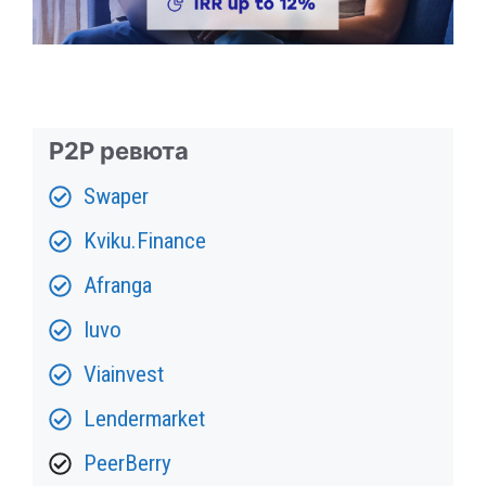
P2P ревюта
Swaper
Kviku.Finance
Afranga
Iuvo
Viainvest
Lendermarket
PeerBerry